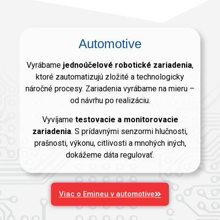
Automotive
Vyrábame
jednoúčelové robotické zariadenia
,
ktoré zautomatizujú zložité a technologicky
náročné procesy. Zariadenia vyrábame na mieru –
od návrhu po realizáciu.
Vyvíjame
testovacie a monitorovacie
zariadenia
. S prídavnými senzormi hlučnosti,
prašnosti, výkonu, citlivosti a mnohých iných,
dokážeme dáta regulovať.
Viac o Emineu v automotive