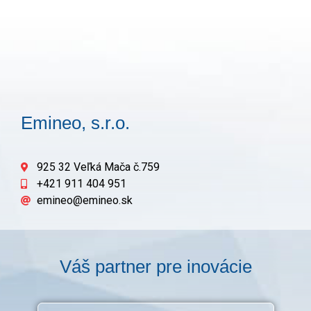
Emineo, s.r.o.
925 32 Veľká Mača č.759
+421 911 404 951
emineo@emineo.sk
Váš partner pre inovácie