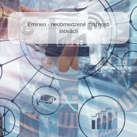
Emineo - neobmedzené možnosti
inovácií