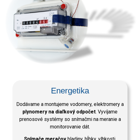
Energetika
Dodávame a montujeme vodomery, elektromery a
plynomery na diaľkový odpočet
. Vyvíjame
prenosové systémy so snímačmi na meranie a
monitorovanie dát.
Snímače meračov
hladiny, hĺbky, vlhkosti,