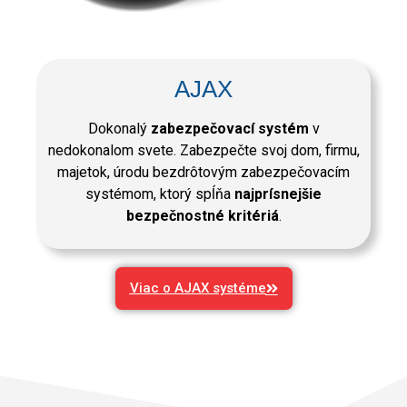
AJAX
Dokonalý
zabezpečovací systém
v
nedokonalom svete. Zabezpečte svoj dom, firmu,
majetok, úrodu bezdrôtovým zabezpečovacím
systémom, ktorý spĺňa
najprísnejšie
bezpečnostné kritériá
.
Viac o AJAX systéme