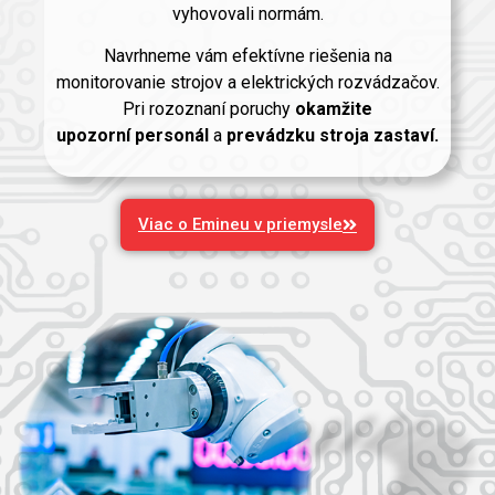
vyhovovali normám.
Navrhneme vám efektívne riešenia na
monitorovanie strojov a elektrických rozvádzačov.
Pri rozoznaní poruchy
okamžite
upozorní
personál
a
prevádzku stroja zastaví.
Viac o Emineu v priemysle