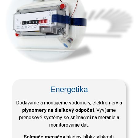
Energetika
Dodávame a montujeme vodomery, elektromery a
plynomery na diaľkový odpočet
. Vyvíjame
prenosové systémy so snímačmi na meranie a
monitorovanie dát.
Snímače meračov
hladiny, hĺbky, vlhkosti,