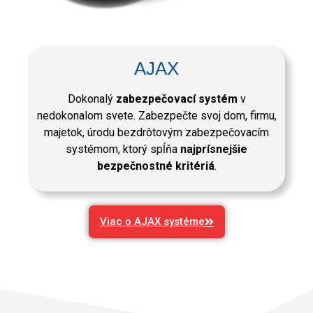
AJAX
Dokonalý
zabezpečovací systém
v
nedokonalom svete. Zabezpečte svoj dom, firmu,
majetok, úrodu bezdrôtovým zabezpečovacím
systémom, ktorý spĺňa
najprísnejšie
bezpečnostné kritériá
.
Viac o AJAX systéme