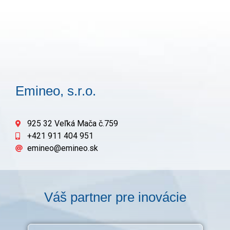
Emineo, s.r.o.
925 32 Veľká Mača č.759
+421 911 404 951
emineo@emineo.sk
Váš partner pre inovácie