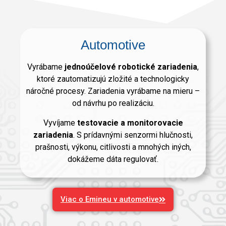
Automotive
Vyrábame
jednoúčelové robotické zariadenia
,
ktoré zautomatizujú zložité a technologicky
náročné procesy. Zariadenia vyrábame na mieru –
od návrhu po realizáciu.
Vyvíjame
testovacie a monitorovacie
zariadenia
. S prídavnými senzormi hlučnosti,
prašnosti, výkonu, citlivosti a mnohých iných,
dokážeme dáta regulovať.
Viac o Emineu v automotive