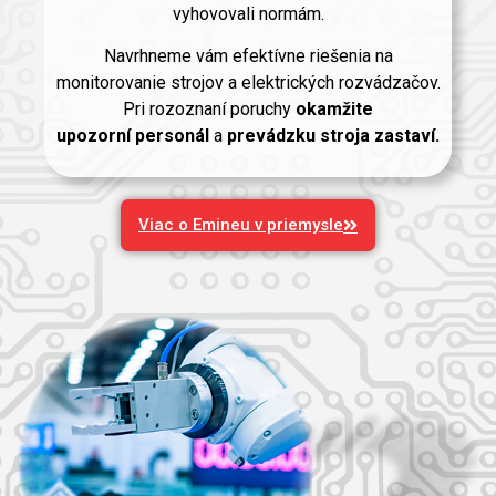
vyhovovali normám.
Navrhneme vám efektívne riešenia na
monitorovanie strojov a elektrických rozvádzačov.
Pri rozoznaní poruchy
okamžite
upozorní
personál
a
prevádzku stroja zastaví.
Viac o Emineu v priemysle