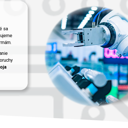
é sa
vujeme
ormám.
anie
poruchy
oja