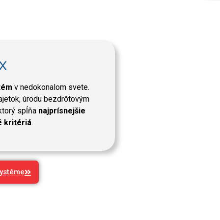
X
tém
v nedokonalom svete.
ajetok, úrodu bezdrôtovým
torý spĺňa
najprísnejšie
kritériá
.
systéme