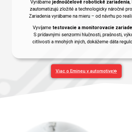
Vyrábame
jednoúčelové robotické zariadenia
,
zautomatizujú zložité a technologicky náročné pr
Zariadenia vyrábame na mieru – od návrhu po reali
Vyvíjame
testovacie a monitorovacie zariade
S prídavnými senzormi hlučnosti, prašnosti, výk
citlivosti a mnohých iných, dokážeme dáta regulo
Viac o Emineu v automotive