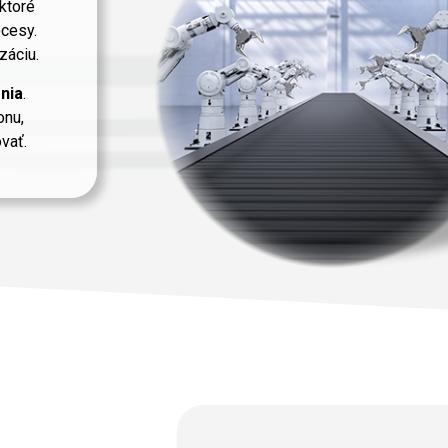
 ktoré
ocesy.
záciu.
nia
.
onu,
vať.