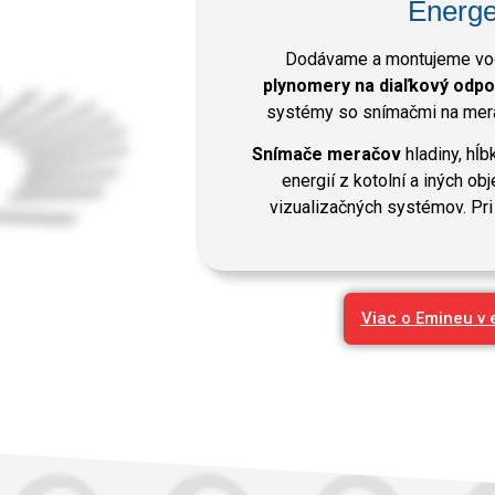
Energe
Dodávame a montujeme vod
plynomery na diaľkový odpo
systémy so snímačmi na mera
Snímače meračov
hladiny, hĺb
energií z kotolní a iných ob
vizualizačných systémov. Pri
Viac o Emineu v 