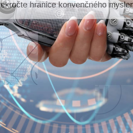
ineo - neobmedzené možnosti inová