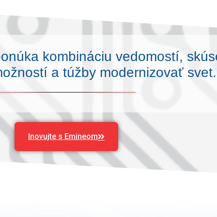
ponúka kombináciu vedomostí, skús
ožností a túžby modernizovať svet.
Inovujte s Emineom