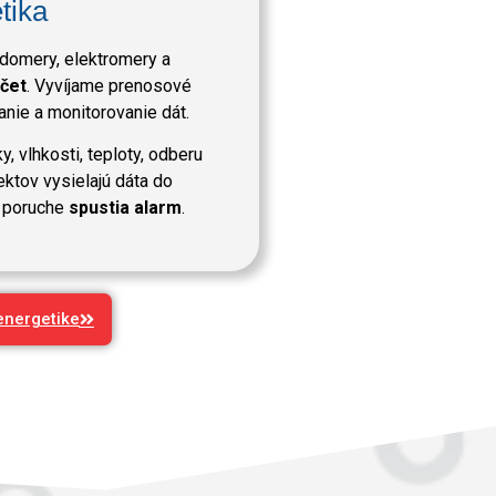
tika
omery, elektromery a
čet
. Vyvíjame prenosové
nie a monitorovanie dát.
ky, vlhkosti, teploty, odberu
jektov vysielajú dáta do
 poruche
spustia alarm
.
energetike