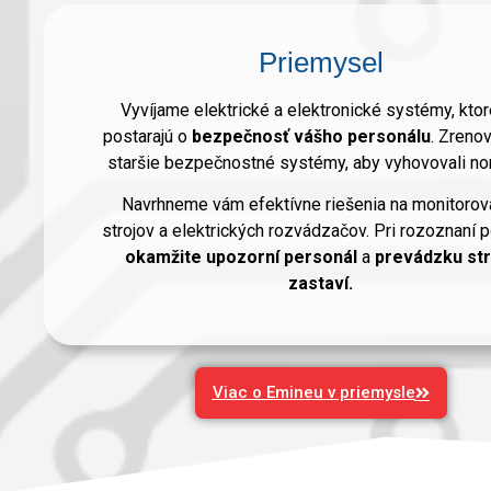
Priemysel
Vyvíjame elektrické a elektronické systémy, ktor
postarajú o
bezpečnosť vášho personálu
. Zreno
staršie bezpečnostné systémy, aby vyhovovali n
Navrhneme vám efektívne riešenia na monitorov
strojov a elektrických rozvádzačov. Pri rozoznaní 
okamžite upozorní
personál
a
prevádzku str
zastaví.
Viac o Emineu v priemysle