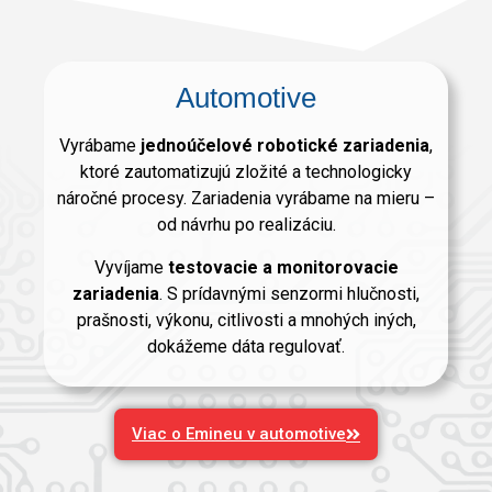
Automotive
Vyrábame
jednoúčelové robotické zariadenia
,
ktoré zautomatizujú zložité a technologicky
náročné procesy. Zariadenia vyrábame na mieru –
od návrhu po realizáciu.
Vyvíjame
testovacie a monitorovacie
zariadenia
. S prídavnými senzormi hlučnosti,
prašnosti, výkonu, citlivosti a mnohých iných,
dokážeme dáta regulovať.
Viac o Emineu v automotive