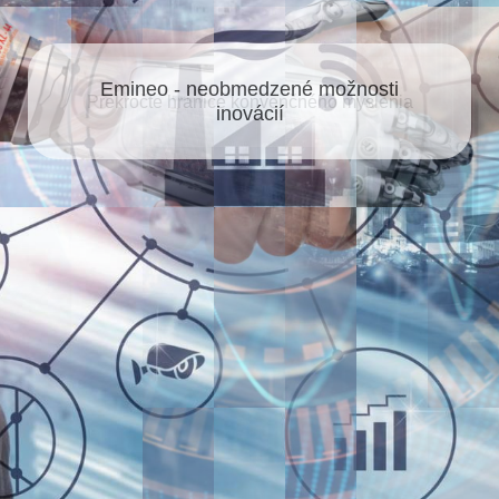
Emineo - neobmedzené možnosti
Prekročte hranice konvenčného myslenia
inovácií