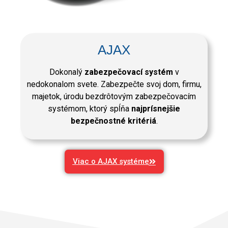
AJAX
Dokonalý
zabezpečovací systém
v
nedokonalom svete. Zabezpečte svoj dom, firmu,
majetok, úrodu bezdrôtovým zabezpečovacím
systémom, ktorý spĺňa
najprísnejšie
bezpečnostné kritériá
.
Viac o AJAX systéme