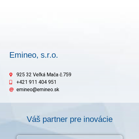
Emineo, s.r.o.
925 32 Veľká Mača č.759
+421 911 404 951
emineo@emineo.sk
Váš partner pre inovácie