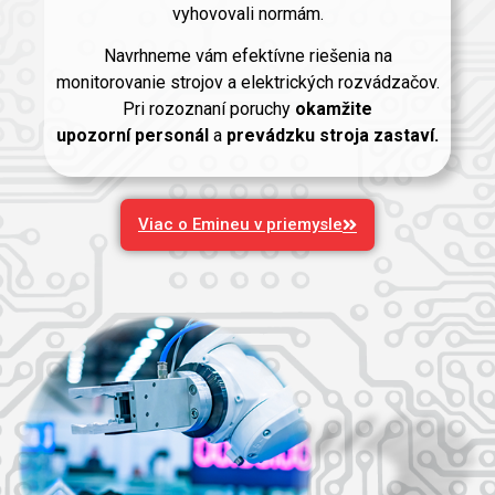
vyhovovali normám.
Navrhneme vám efektívne riešenia na
monitorovanie strojov a elektrických rozvádzačov.
Pri rozoznaní poruchy
okamžite
upozorní
personál
a
prevádzku stroja zastaví.
Viac o Emineu v priemysle