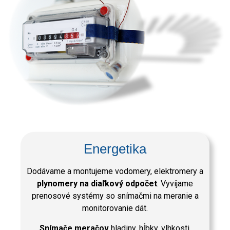
Energetika
Dodávame a montujeme vodomery, elektromery a
plynomery na diaľkový odpočet
. Vyvíjame
prenosové systémy so snímačmi na meranie a
monitorovanie dát.
Snímače meračov
hladiny, hĺbky, vlhkosti,