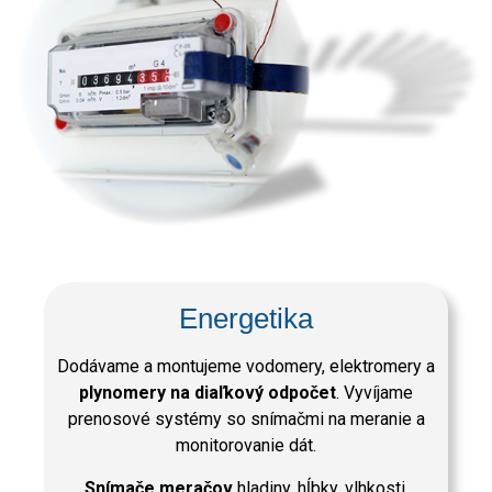
Energetika
Dodávame a montujeme vodomery, elektromery a
plynomery na diaľkový odpočet
. Vyvíjame
prenosové systémy so snímačmi na meranie a
monitorovanie dát.
Snímače meračov
hladiny, hĺbky, vlhkosti,