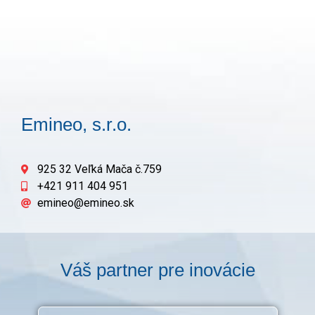
Emineo, s.r.o.
925 32 Veľká Mača č.759
+421 911 404 951
emineo@emineo.sk
Váš partner pre inovácie