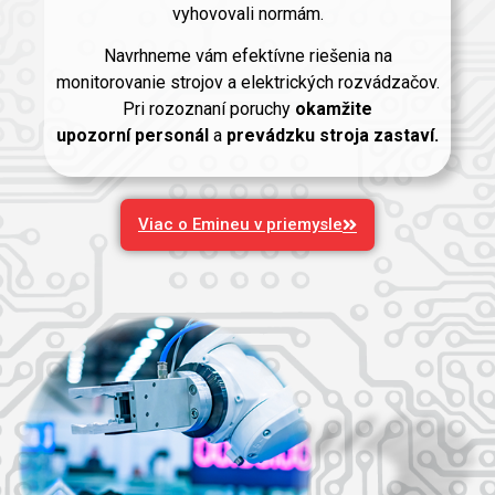
vyhovovali normám.
Navrhneme vám efektívne riešenia na
monitorovanie strojov a elektrických rozvádzačov.
Pri rozoznaní poruchy
okamžite
upozorní
personál
a
prevádzku stroja zastaví.
Viac o Emineu v priemysle