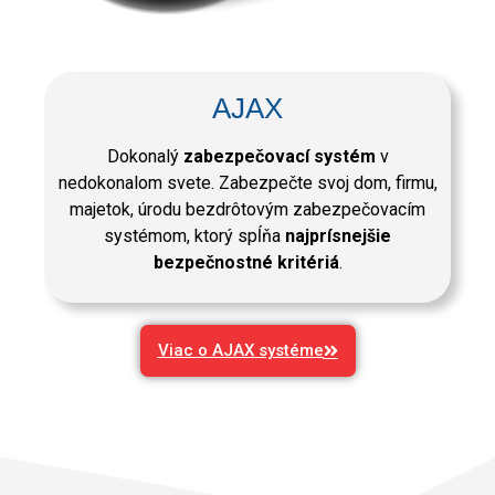
AJAX
Dokonalý
zabezpečovací systém
v
nedokonalom svete. Zabezpečte svoj dom, firmu,
majetok, úrodu bezdrôtovým zabezpečovacím
systémom, ktorý spĺňa
najprísnejšie
bezpečnostné kritériá
.
Viac o AJAX systéme