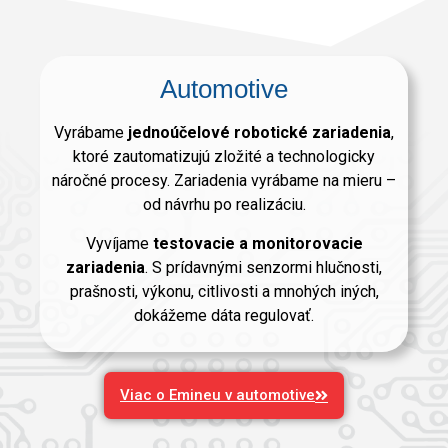
Automotive
Vyrábame
jednoúčelové robotické zariadenia
,
ktoré zautomatizujú zložité a technologicky
náročné procesy. Zariadenia vyrábame na mieru –
od návrhu po realizáciu.
Vyvíjame
testovacie a monitorovacie
zariadenia
. S prídavnými senzormi hlučnosti,
prašnosti, výkonu, citlivosti a mnohých iných,
dokážeme dáta regulovať.
Viac o Emineu v automotive