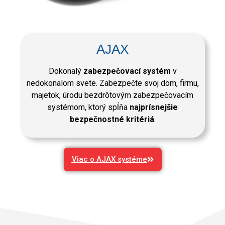
AJAX
Dokonalý
zabezpečovací systém
v
nedokonalom svete. Zabezpečte svoj dom, firmu,
majetok, úrodu bezdrôtovým zabezpečovacím
systémom, ktorý spĺňa
najprísnejšie
bezpečnostné kritériá
.
Viac o AJAX systéme