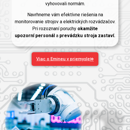
vyhovovali normám.
Navrhneme vám efektívne riešenia na
monitorovanie strojov a elektrických rozvádzačov.
Pri rozoznaní poruchy
okamžite
upozorní
personál
a
prevádzku stroja zastaví.
Viac o Emineu v priemysle