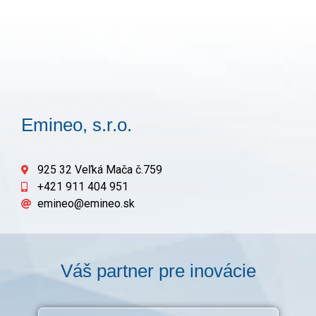
Emineo, s.r.o.
925 32 Veľká Mača č.759
+421 911 404 951
emineo@emineo.sk
Váš partner pre inovácie