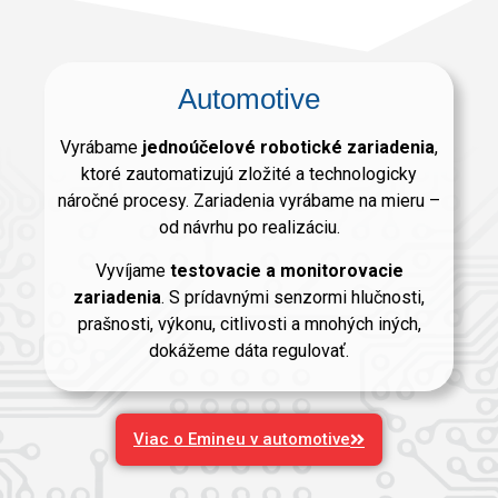
Automotive
Vyrábame
jednoúčelové robotické zariadenia
,
ktoré zautomatizujú zložité a technologicky
náročné procesy. Zariadenia vyrábame na mieru –
od návrhu po realizáciu.
Vyvíjame
testovacie a monitorovacie
zariadenia
. S prídavnými senzormi hlučnosti,
prašnosti, výkonu, citlivosti a mnohých iných,
dokážeme dáta regulovať.
Viac o Emineu v automotive