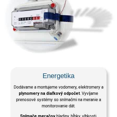
Energetika
Dodávame a montujeme vodomery, elektromery a
plynomery na diaľkový odpočet
. Vyvíjame
prenosové systémy so snímačmi na meranie a
monitorovanie dát.
Snímače meračov
hladiny, hĺbky, vlhkosti,