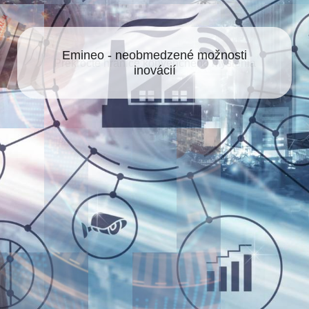
Emineo - neobmedzené možnosti
inovácií