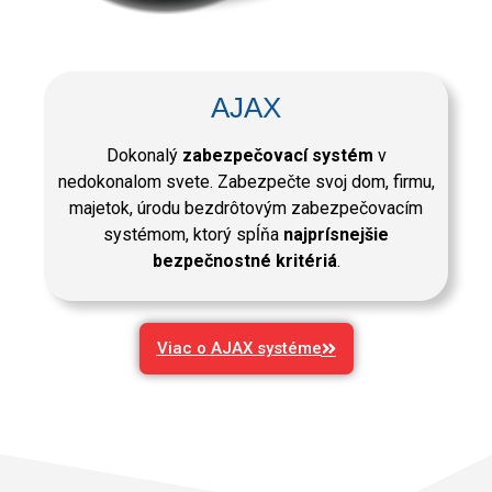
AJAX
Dokonalý
zabezpečovací systém
v
nedokonalom svete. Zabezpečte svoj dom, firmu,
majetok, úrodu bezdrôtovým zabezpečovacím
systémom, ktorý spĺňa
najprísnejšie
bezpečnostné kritériá
.
Viac o AJAX systéme