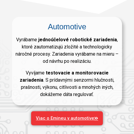
Automotive
Vyrábame
jednoúčelové robotické zariadenia
,
ktoré zautomatizujú zložité a technologicky
náročné procesy. Zariadenia vyrábame na mieru –
od návrhu po realizáciu.
Vyvíjame
testovacie a monitorovacie
zariadenia
. S prídavnými senzormi hlučnosti,
prašnosti, výkonu, citlivosti a mnohých iných,
dokážeme dáta regulovať.
Viac o Emineu v automotive