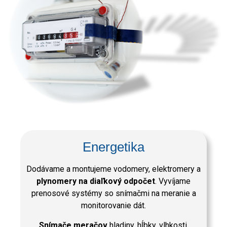
Energetika
Dodávame a montujeme vodomery, elektromery a
plynomery na diaľkový odpočet
. Vyvíjame
prenosové systémy so snímačmi na meranie a
monitorovanie dát.
Snímače meračov
hladiny, hĺbky, vlhkosti,