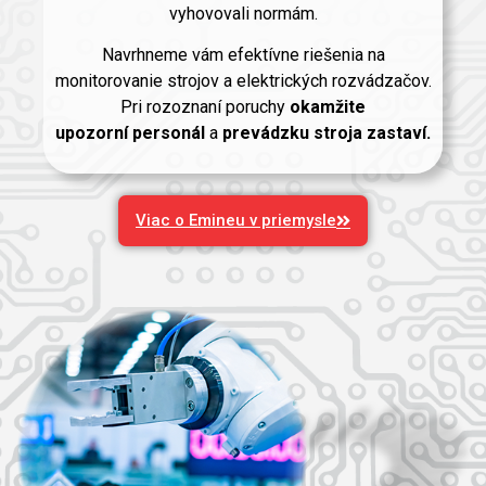
vyhovovali normám.
Navrhneme vám efektívne riešenia na
monitorovanie strojov a elektrických rozvádzačov.
Pri rozoznaní poruchy
okamžite
upozorní
personál
a
prevádzku stroja zastaví.
Viac o Emineu v priemysle