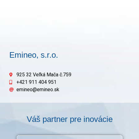
Emineo, s.r.o.
925 32 Veľká Mača č.759
+421 911 404 951
emineo@emineo.sk
Váš partner pre inovácie