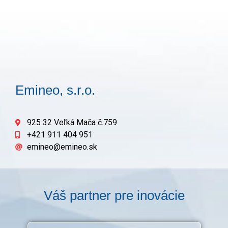
Emineo, s.r.o.
925 32 Veľká Mača č.759
+421 911 404 951
emineo@emineo.sk
Váš partner pre inovácie