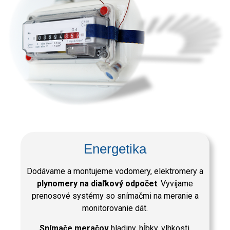
Energetika
Dodávame a montujeme vodomery, elektromery a
plynomery na diaľkový odpočet
. Vyvíjame
prenosové systémy so snímačmi na meranie a
monitorovanie dát.
Snímače meračov
hladiny, hĺbky, vlhkosti,