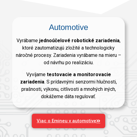
Automotive
Vyrábame
jednoúčelové robotické zariadenia
,
ktoré zautomatizujú zložité a technologicky
náročné procesy. Zariadenia vyrábame na mieru –
od návrhu po realizáciu.
Vyvíjame
testovacie a monitorovacie
zariadenia
. S prídavnými senzormi hlučnosti,
prašnosti, výkonu, citlivosti a mnohých iných,
dokážeme dáta regulovať.
Viac o Emineu v automotive