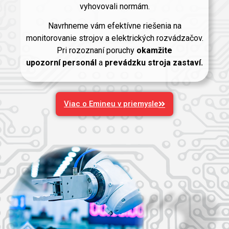
vyhovovali normám.
Navrhneme vám efektívne riešenia na
monitorovanie strojov a elektrických rozvádzačov.
Pri rozoznaní poruchy
okamžite
upozorní
personál
a
prevádzku stroja zastaví.
Viac o Emineu v priemysle