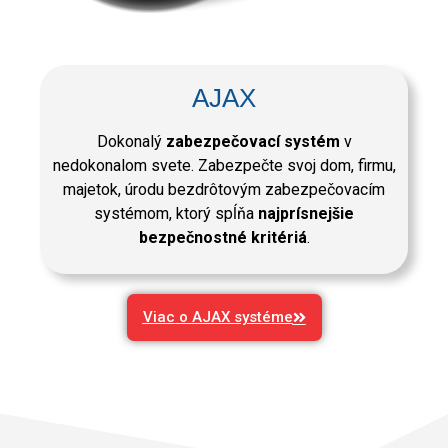
AJAX
Dokonalý
zabezpečovací systém
v
nedokonalom svete. Zabezpečte svoj dom, firmu,
majetok, úrodu bezdrôtovým zabezpečovacím
systémom, ktorý spĺňa
najprísnejšie
bezpečnostné kritériá
.
Viac o AJAX systéme