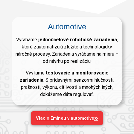
Automotive
Vyrábame
jednoúčelové robotické zariadenia
,
ktoré zautomatizujú zložité a technologicky
náročné procesy. Zariadenia vyrábame na mieru –
od návrhu po realizáciu.
Vyvíjame
testovacie a monitorovacie
zariadenia
. S prídavnými senzormi hlučnosti,
prašnosti, výkonu, citlivosti a mnohých iných,
dokážeme dáta regulovať.
Viac o Emineu v automotive