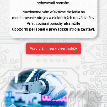
vyhovovali normám.
Navrhneme vám efektívne riešenia na
monitorovanie strojov a elektrických rozvádzačov.
Pri rozoznaní poruchy
okamžite
upozorní
personál
a
prevádzku stroja zastaví.
Viac o Emineu v priemysle