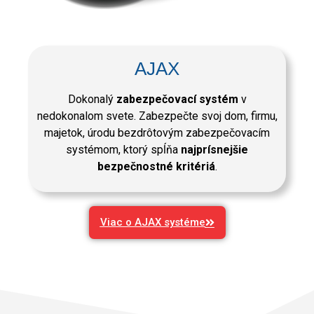
AJAX
Dokonalý
zabezpečovací systém
v
nedokonalom svete. Zabezpečte svoj dom, firmu,
majetok, úrodu bezdrôtovým zabezpečovacím
systémom, ktorý spĺňa
najprísnejšie
bezpečnostné kritériá
.
Viac o AJAX systéme