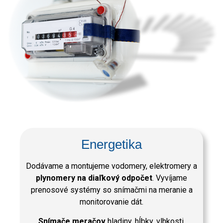
Energetika
Dodávame a montujeme vodomery, elektromery a
plynomery na diaľkový odpočet
. Vyvíjame
prenosové systémy so snímačmi na meranie a
monitorovanie dát.
Snímače meračov
hladiny, hĺbky, vlhkosti,