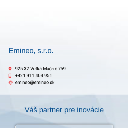
Emineo, s.r.o.
925 32 Veľká Mača č.759
+421 911 404 951
emineo@emineo.sk
Váš partner pre inovácie