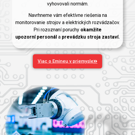
vyhovovali normám.
Navrhneme vám efektívne riešenia na
monitorovanie strojov a elektrických rozvádzačov.
Pri rozoznaní poruchy
okamžite
upozorní
personál
a
prevádzku stroja zastaví.
Viac o Emineu v priemysle