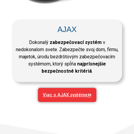
AJAX
Dokonalý
zabezpečovací systém
v
nedokonalom svete. Zabezpečte svoj dom, firmu,
majetok, úrodu bezdrôtovým zabezpečovacím
systémom, ktorý spĺňa
najprísnejšie
bezpečnostné kritériá
.
Viac o AJAX systéme