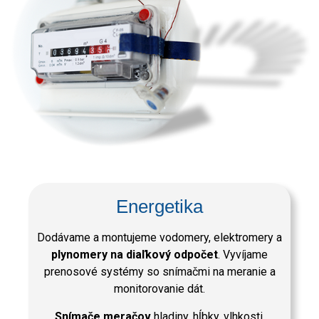
Energetika
Dodávame a montujeme vodomery, elektromery a
plynomery na diaľkový odpočet
. Vyvíjame
prenosové systémy so snímačmi na meranie a
monitorovanie dát.
Snímače meračov
hladiny, hĺbky, vlhkosti,