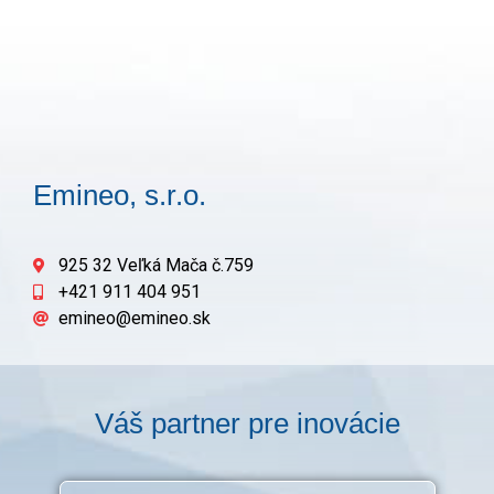
Emineo, s.r.o.
925 32 Veľká Mača č.759
+421 911 404 951
emineo@emineo.sk
Váš partner pre inovácie