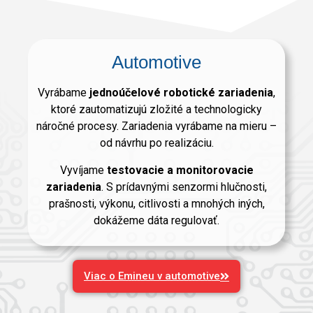
Automotive
Vyrábame
jednoúčelové robotické zariadenia
,
ktoré zautomatizujú zložité a technologicky
náročné procesy. Zariadenia vyrábame na mieru –
od návrhu po realizáciu.
Vyvíjame
testovacie a monitorovacie
zariadenia
. S prídavnými senzormi hlučnosti,
prašnosti, výkonu, citlivosti a mnohých iných,
dokážeme dáta regulovať.
Viac o Emineu v automotive