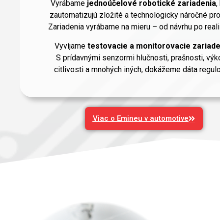
Vyrábame
jednoúčelové robotické zariadenia
,
zautomatizujú zložité a technologicky náročné pr
Zariadenia vyrábame na mieru – od návrhu po reali
Vyvíjame
testovacie a monitorovacie zariade
S prídavnými senzormi hlučnosti, prašnosti, výk
citlivosti a mnohých iných, dokážeme dáta regulo
Viac o Emineu v automotive