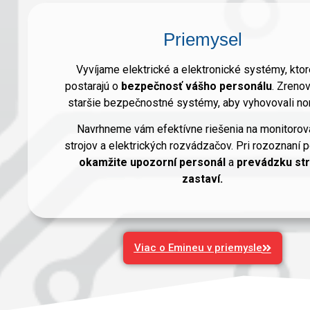
Priemysel
Vyvíjame elektrické a elektronické systémy, ktor
postarajú o
bezpečnosť vášho personálu
. Zreno
staršie bezpečnostné systémy, aby vyhovovali n
Navrhneme vám efektívne riešenia na monitorov
strojov a elektrických rozvádzačov. Pri rozoznaní 
okamžite upozorní
personál
a
prevádzku str
zastaví.
Viac o Emineu v priemysle