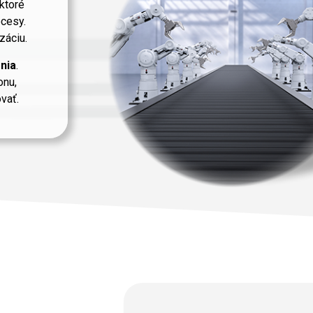
 ktoré
ocesy.
záciu.
nia
.
onu,
vať.