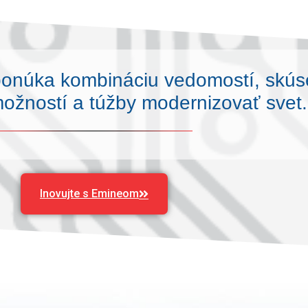
ponúka kombináciu vedomostí, skús
ožností a túžby modernizovať svet.
Inovujte s Emineom