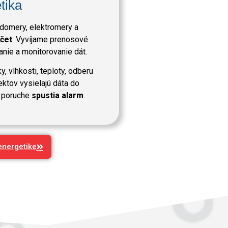
tika
omery, elektromery a
čet
. Vyvíjame prenosové
nie a monitorovanie dát.
ky, vlhkosti, teploty, odberu
jektov vysielajú dáta do
 poruche
spustia alarm
.
energetike