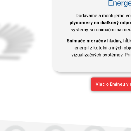
Energe
Dodávame a montujeme vod
plynomery na diaľkový odpo
systémy so snímačmi na mera
Snímače meračov
hladiny, hĺb
energií z kotolní a iných ob
vizualizačných systémov. Pri
Viac o Emineu v 