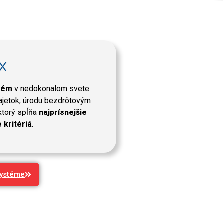
X
tém
v nedokonalom svete.
ajetok, úrodu bezdrôtovým
torý spĺňa
najprísnejšie
kritériá
.
systéme