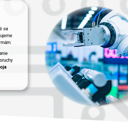
é sa
vujeme
ormám.
anie
poruchy
oja